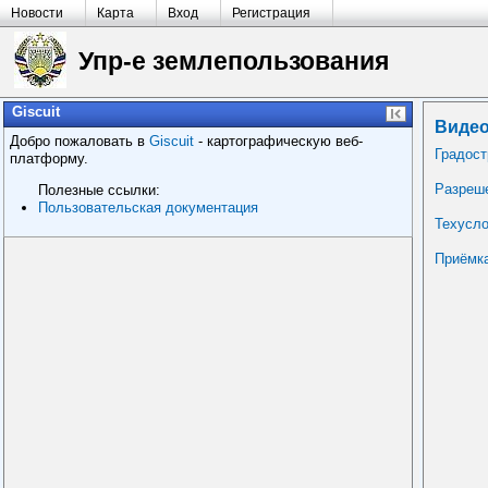
Новости
Карта
Вход
Регистрация
Упр-е землепользования
Giscuit
Видео
Добро пожаловать в
Giscuit
- картографическую веб-
Градост
платформу.
Разреше
Полезные ссылки:
Пользовательская документация
Техусл
Приёмка